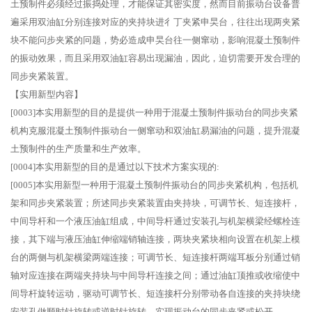
土预制件必须经过振捣处理，才能保证其密实度，然而目前振动台设备普
遍采用双油缸分别连接对应的夹持块进彳丁夹紧申旲台，往往出现两夹紧
块不能问步夹紧的冋题，势必造成申旲台往一侧窜动，影响混凝土预制件
的振动效果，而且采用双油缸容易出现漏油，因此，迫切需要开发合理的
同步夹紧装置。
【实用新型内容】
[0003]本实用新型的目的是提供一种用于混凝土预制件振动台的同步夹紧
机构克服混凝土预制件振动台一侧窜动和双油缸易漏油的问题，提升混凝
土预制件的生产质量和生产效率。
[0004]本实用新型的目的是通过以下技术方案实现的:
[0005]本实用新型一种用于混凝土预制件振动台的同步夹紧机构，包括机
架和同步夹紧装置；所述同步夹紧装置由夹持块，可调节长、短连接杆，
中间导杆和一个液压油缸组成，中间导杆通过安装孔与机架横梁经螺栓连
接，其下端与液压油缸伸缩端销轴连接，两块夹紧块相向设置在机架上模
台的两侧与机架横梁两端连接；可调节长、短连接杆两端耳板分别通过销
轴对应连接在两端夹持块与中间导杆连接之间；通过油缸顶推或收缩使中
间导杆旋转运动，驱动可调节长、短连接杆分别带动各自连接的夹持块绕
安装孔做顺时针旋转或逆时针旋转，实现振动台的同步夹紧或松开。